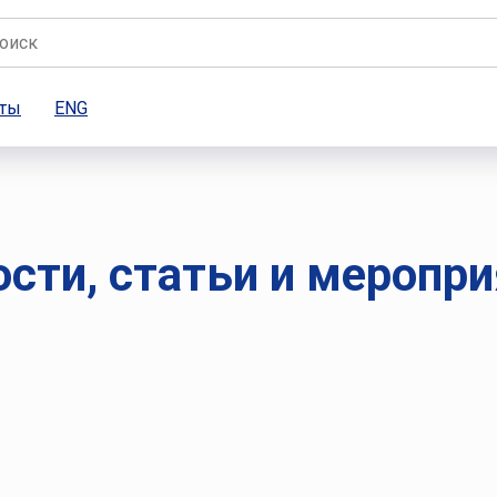
кты
ENG
сти, статьи и меропр