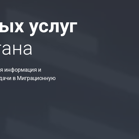
ых услуг
тана
ая информация и
одачи в Миграционную